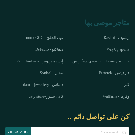
متاجر موصى بها
رشوف - Rashof
نون الخليج - noon GCC
WayUp sports
ديفاكتو - DeFacto
the beauty secrets - بيوتى سيكرتس
إيس هاردوير - Ace Hardware
فارفيتش - Farfetch
سنبل - Sonbol
كنز
داماس - damas jewellery
وفرها - Waffarha
كاتى ستور -caty store
كن على تواصل دائم ..
SUBSCRIBE