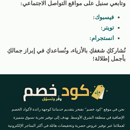
وتابعي سنبل على مواقع التواصل الاجتماعي:
فيسبوك
:
تويتر
:
انستجرام
:
نُشارككِ شغفكِ بالأزياء، ونُساعدكِ في إبراز جمالكِ
بأجمل إطلالة!
نحن في موقع “كود خصم” نفتخر بتقديم خدماتنا كوجهة رائدة لأكواد الخصم
الإضافية في منطقة الشرق الأوسط. نهدف إلى توفير تجربة تسوق متميزة
لعملائنا عبر توفير عروض حصرية وتخفيضات هائلة في أكثر المتاجر الإلكترونية