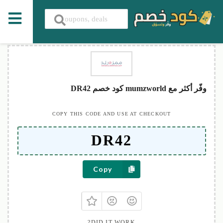
وفّر أكثر مع mumzworld كود خصم DR42
COPY THIS CODE AND USE AT CHECKOUT
Copy
DID IT WORK?