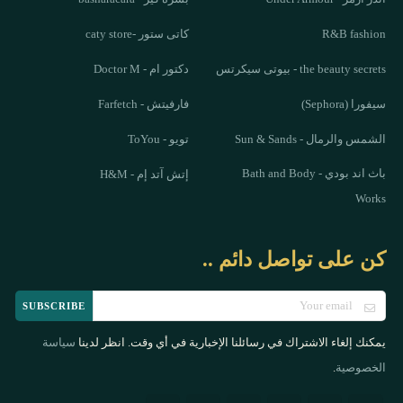
R&B fashion
كاتى ستور -caty store
the beauty secrets - بيوتى سيكرتس
دكتور ام - Doctor M
سيفورا (Sephora)
فارفيتش - Farfetch
الشمس والرمال - Sun & Sands
تويو - ToYou
باث اند بودي - Bath and Body
إتش آتد إم - H&M
Works
كن على تواصل دائم ..
SUBSCRIBE
يمكنك إلغاء الاشتراك في رسائلنا الإخبارية في أي وقت. انظر لدينا
سياسة
.
الخصوصية