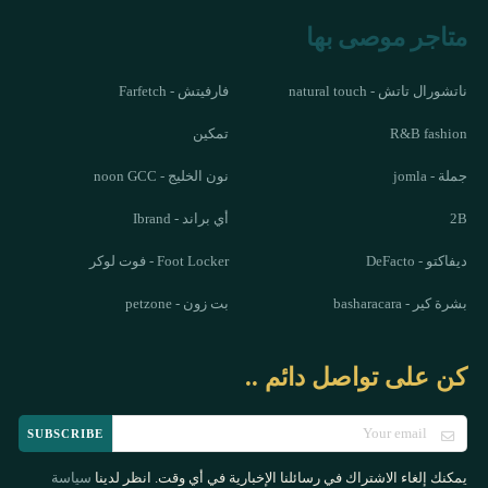
متاجر موصى بها
ناتشورال تاتش - natural touch
فارفيتش - Farfetch
R&B fashion
تمكين
جملة - jomla
نون الخليج - noon GCC
2B
أي براند - Ibrand
ديفاكتو - DeFacto
Foot Locker - فوت لوكر
بشرة كير - basharacara
بت زون - petzone
كن على تواصل دائم ..
SUBSCRIBE
يمكنك إلغاء الاشتراك في رسائلنا الإخبارية في أي وقت. انظر لدينا
سياسة