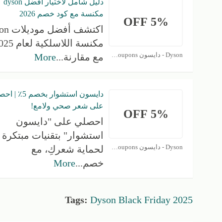
دليل شامل لاختيار أفضل dyson
مكنسة مع كود خصم 2026
5% OFF
اكتشف أفض
Dyson - دايسون Coupons
مع مقارنة
...
More
دايسون استشوار بخصم 5
على شعر صحي ولامع!
5% OFF
احصلي على "دايسون
استشوار" بتقنيات مبتكرة
Dyson - دايسون Coupons
لحماية شعركِ، مع
خصم
...
More
Tags:
Dyson Black Friday 2025