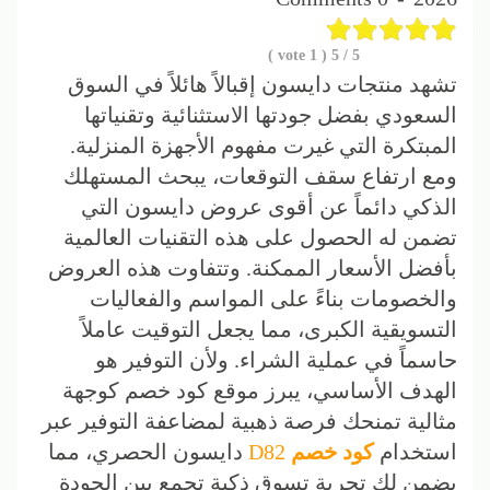
vote )
1
/ 5 (
5
تشهد منتجات دايسون إقبالاً هائلاً في السوق
السعودي بفضل جودتها الاستثنائية وتقنياتها
المبتكرة التي غيرت مفهوم الأجهزة المنزلية.
ومع ارتفاع سقف التوقعات، يبحث المستهلك
الذكي دائماً عن أقوى عروض دايسون التي
تضمن له الحصول على هذه التقنيات العالمية
بأفضل الأسعار الممكنة. وتتفاوت هذه العروض
والخصومات بناءً على المواسم والفعاليات
التسويقية الكبرى، مما يجعل التوقيت عاملاً
حاسماً في عملية الشراء. ولأن التوفير هو
الهدف الأساسي، يبرز موقع كود خصم كوجهة
مثالية تمنحك فرصة ذهبية لمضاعفة التوفير عبر
استخدام
كود خصم
D82
دايسون الحصري، مما
يضمن لك تجربة تسوق ذكية تجمع بين الجودة