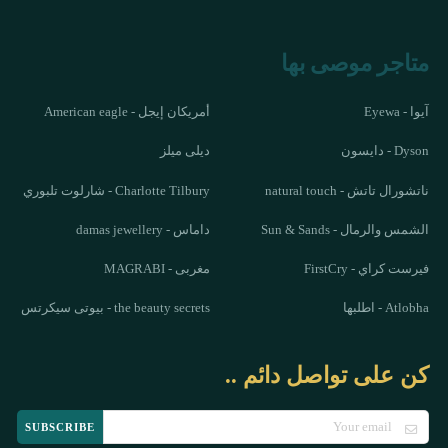
متاجر موصى بها
آيوا - Eyewa
أمريكان إيجل - American eagle
Dyson - دايسون
ديلى ميلز
ناتشورال تاتش - natural touch
Charlotte Tilbury - شارلوت تلبوري
الشمس والرمال - Sun & Sands
داماس - damas jewellery
فيرست كراي - FirstCry
مغربى - MAGRABI
Atlobha - اطلبها
the beauty secrets - بيوتى سيكرتس
كن على تواصل دائم ..
SUBSCRIBE