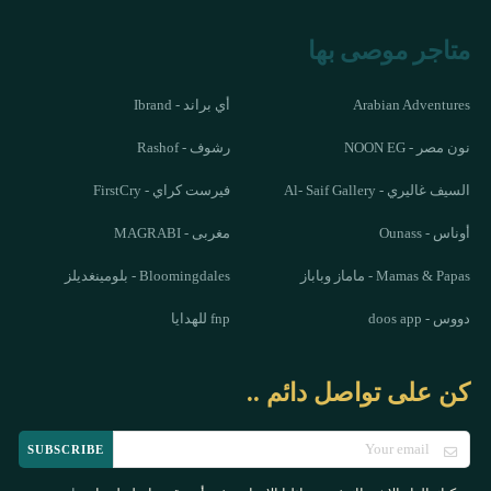
متاجر موصى بها
Arabian Adventures
أي براند - Ibrand
نون مصر - NOON EG
رشوف - Rashof
السيف غاليري - Al- Saif Gallery
فيرست كراي - FirstCry
أوناس - Ounass
مغربى - MAGRABI
Mamas & Papas - ماماز وباباز
Bloomingdales - بلومينغديلز
دووس - doos app
fnp للهدايا
كن على تواصل دائم ..
SUBSCRIBE