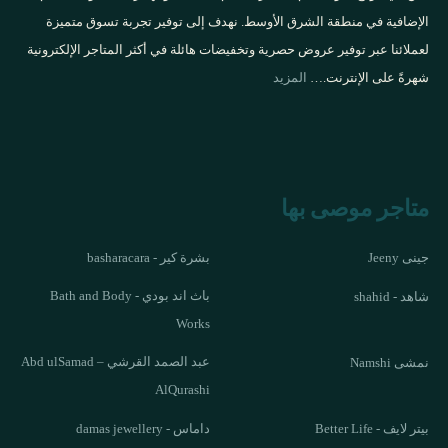
الإضافية في منطقة الشرق الأوسط. نهدف إلى توفير تجربة تسوق متميزة
لعملائنا عبر توفير عروض حصرية وتخفيضات هائلة في أكثر المتاجر الإلكترونية
شهرةً على الإنترنت.…
المزيد
متاجر موصى بها
جينى Jeeny
بشرة كير - basharacara
باث اند بودي - Bath and Body
شاهد - shahid
Works
عبد الصمد القرشي – Abd ulSamad
نمشى Namshi
AlQurashi
بيتر لايف - Better Life
داماس - damas jewellery