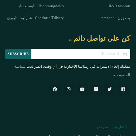
R&B fashion
Bloomingdales - بلومينغديلز
بت زون - petzone
Charlotte Tilbury - شارلوت تلبوري
كن على تواصل دائم ..
SUBSCRIBE
يمكنك إلغاء الاشتراك في رسائلنا الإخبارية في أي وقت. انظر لدينا
سياسة
.
الخصوصية
إتصل بنا
من نحن