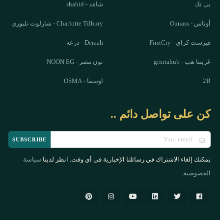
بى تك
شاهد - shahid
أوناس - Ounass
Charlotte Tilbury - شارلوت تلبوري
فيرست كراي - FirstCry
Deraah - درعه
غرينتا هب - grintahub
نون مصر - NOON EG
2B
اوسما - OSMA
كن على تواصل دائم ..
SUBSCRIBE
يمكنك إلغاء الاشتراك في رسائلنا الإخبارية في أي وقت. انظر لدينا
سياسة
.
الخصوصية