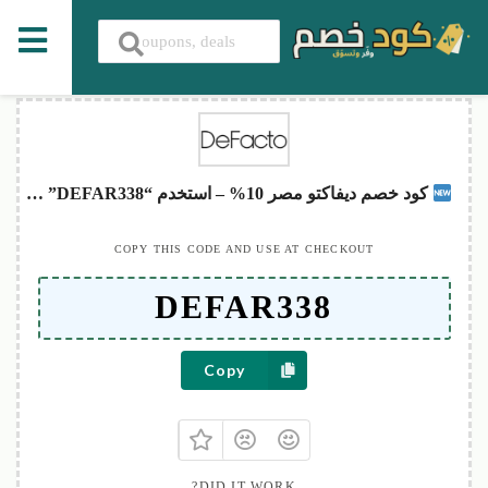
كود خصم ديفاكتو مصر 10% – استخدم “DEFAR338” ووفر الآن!
COPY THIS CODE AND USE AT CHECKOUT
Copy
DID IT WORK?