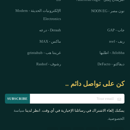
الإلكترونيات الحديثة - Modern
نون مصر - NOON EG
Electronics
جاب - GAP
Deraah - درعه
ريف - reef
ماكس - MAX
Atlobha - اطلبها
غرينتا هب - grintahub
ديفاكتو - DeFacto
رشوف - Rashof
كن على تواصل دائم ..
SUBSCRIBE
يمكنك إلغاء الاشتراك في رسائلنا الإخبارية في أي وقت. انظر لدينا
سياسة
.
الخصوصية