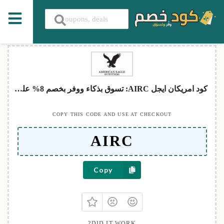
كود امريكان ايجل AIRC: تسوق بذكاء ووفر بخصم 8% على مشترياتك
COPY THIS CODE AND USE AT CHECKOUT
Copy
DID IT WORK?