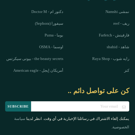
نمشى Namshi
دكتور ام - Doctor M
ريف - reef
سيفورا (Sephora)
فارفيتش - Farfetch
بوما - Puma
شاهد - shahid
اوسما - OSMA
رايه شوب - Raya Shop
the beauty secrets - بيوتى سيكرتس
كنز
أمريكان إيجل - American eagle
كن على تواصل دائم ..
SUBSCRIBE
يمكنك إلغاء الاشتراك في رسائلنا الإخبارية في أي وقت. انظر لدينا
سياسة
.
الخصوصية