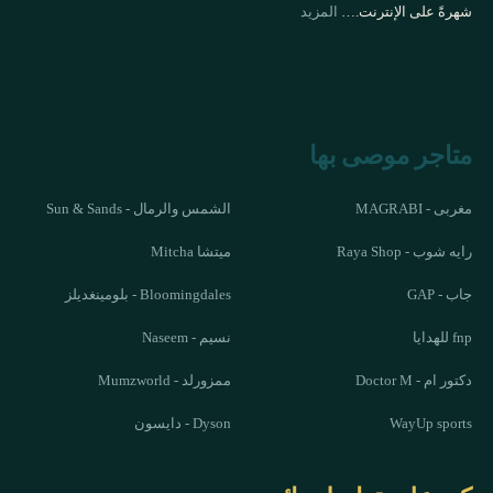
شهرةً على الإنترنت.…
المزيد
متاجر موصى بها
مغربى - MAGRABI
الشمس والرمال - Sun & Sands
رايه شوب - Raya Shop
ميتشا Mitcha
جاب - GAP
Bloomingdales - بلومينغديلز
fnp للهدايا
نسيم - Naseem
دكتور ام - Doctor M
ممزورلد - Mumzworld
WayUp sports
Dyson - دايسون