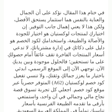
في ختام هذا المقال، نؤكد على أن الجمال
والعناية بالنفس هما استثمار يستحق الأفضل،
ولكن هذا لا يعني إهمال جانب التوفير. إن
اختياركِ لمنتجات لوكستيان هو اختيار للجودة
والأصالة والطبيعة، واستخدامكِ لكود الخصم هو
دليل على ذكائكِ في إدارة مشترياتكِ. لا تدعي
أسعار المنتجات الفاخرة تقف عائقاً أمام حصولكِ
على ما تستحقين؛ فالحلول موجودة وبين يديكِ
الآن. توجهي الآن إلى الموقع الرسمي، ابدئي
باختيار ما يعزز جمالكِ وثقتكِ، ولا تنسي تفعيل
كود خصم لوكستيان (A62) المتوفر حصرياً عبر
موقع كود خصم. اجعلي كل تجربة تسوق قصة
نجاح مالي وجمالي في آن واحد، واستمتعي
بأرقى ما تقدمه الطبيعة الفرنسية بأسعار
تناسبكِ تماماً في المملكة العربية السعودية.