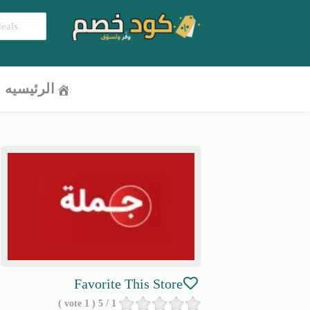
الرئيسيه
Favorite This Store
vote )
1
/ 5 (
1