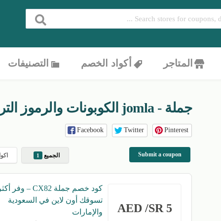
المتاجر
أكواد الخصم
التصنيفات
جملة - jomla
الكوبونات والرموز التر
Facebook
Twitter
Pinterest
Submit a coupon
الجميع
اكوا
1
كود خصم جملة CX82 – وف
تسوقك أون لاين في السعودية
5 AED /SR
والإمارات