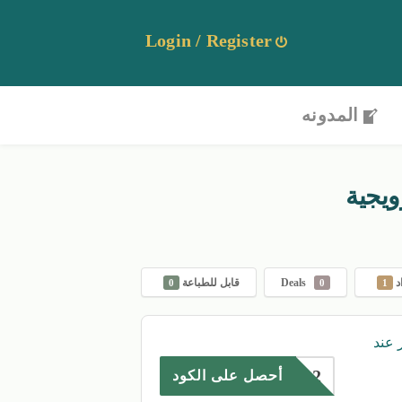
Login / Register
المدونه
ويجية
د
Deals
قابل للطباعة
0
0
1
ر أكثر عند
CX82
أحصل على الكود