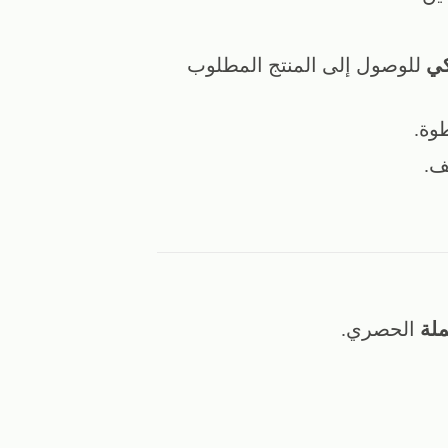
كي
للوصول إلى المنتج المطلوب
وة.
ف.
لة
الحصري.